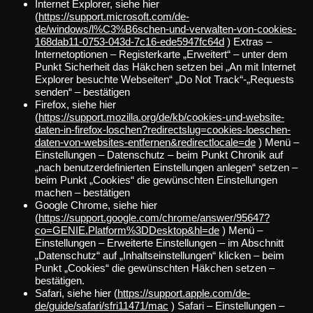
Internet Explorer, siehe hier
(
https://support.microsoft.com/de-
de/windows/l%C3%B6schen-und-verwalten-von-cookies-
168dab11-0753-043d-7c16-ede5947fc64d
) Extras –
Internetoptionen – Registerkarte „Erweitert“ – unter dem
Punkt Sicherheit das Häkchen setzen bei „An mit Internet
Explorer besuchte Webseiten“ „Do Not Track“-„Requests
senden“ – bestätigen
Firefox, siehe hier
(
https://support.mozilla.org/de/kb/cookies-und-website-
daten-in-firefox-loschen?redirectslug=cookies-loeschen-
daten-von-websites-entfernen&redirectlocale=de
) Menü –
Einstellungen – Datenschutz – beim Punkt Chronik auf
„nach benutzerdefinierten Einstellungen anlegen“ setzen –
beim Punkt „Cookies“ die gewünschten Einstellungen
machen – bestätigen
Google Chrome, siehe hier
(
https://support.google.com/chrome/answer/95647?
co=GENIE.Platform%3DDesktop&hl=de
) Menü –
Einstellungen – Erweiterte Einstellungen – im Abschnitt
„Datenschutz“ auf „Inhaltseinstellungen“ klicken – beim
Punkt „Cookies“ die gewünschten Häkchen setzen –
bestätigen.
Safari, siehe hier (
https://support.apple.com/de-
de/guide/safari/sfri11471/mac
) Safari – Einstellungen –